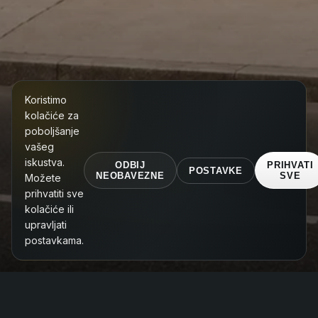
Koristimo
kolačiće za
poboljšanje
vašeg
iskustva.
ODBIJ
PRIHVATI
POSTAVKE
NEOBAVEZNE
SVE
Možete
prihvatiti sve
kolačiće ili
upravljati
postavkama.